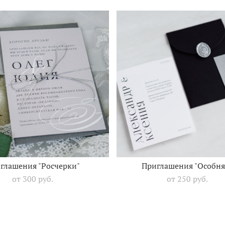
глашения "Росчерки"
Приглашения "Особня
от 300 pуб.
от 250 pуб.