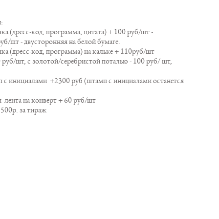
:
а (дресс-код, программа, цитата) + 100 руб/шт -
уб/шт - двусторонняя на белой бумаге.
а (дресс-код, программа) на кальке + 110руб/шт
 руб/шт, с золотой/серебристой поталью - 100 руб/ шт,
 с инициалами +2300 руб (штамп с инициалами останется
 лента на конверт + 60 руб/шт
3500р. за тираж