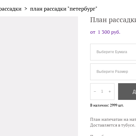
рассадки
>
план рассадки "петербург"
План рассадк
от 1 300 pуб.
Выберите Бумага
Выберите Размер
Д
В наличии:
2999
шт.
План напечатан на мат
Доставляется в тубусе.